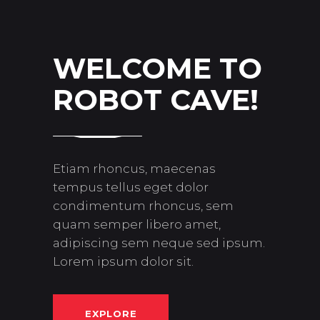
WELCOME TO
ROBOT CAVE!
Etiam rhoncus, maecenas
tempus tellus eget dolor
condimentum rhoncus, sem
quam semper libero amet,
adipiscing sem neque sed ipsum.
Lorem ipsum dolor sit.
EXPLORE