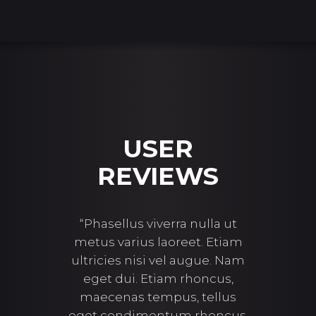
USER
WS
REVIEWS
R
 dapibus
“Phasellus viverra nulla ut
“Maece
giat a,
metus varius laoreet. Etiam
eg
rra nulla
ultricies nisi vel augue. Nam
rhoncu
oreet.
eget dui. Etiam rhoncus,
blandit
Aenean
maecenas tempus, tellus
hen
cies nisi
eget condimentum rhoncus,
Maecen