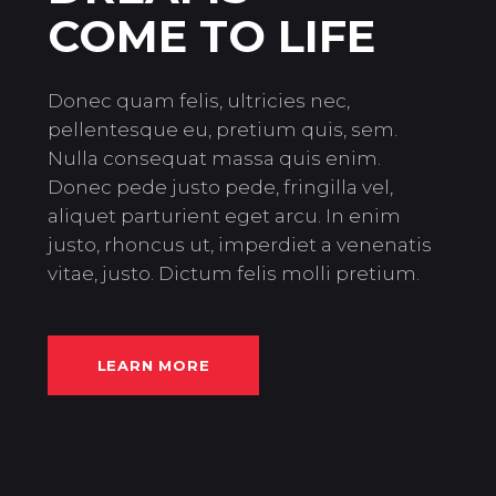
COME TO LIFE
Donec quam felis, ultricies nec,
pellentesque eu, pretium quis, sem.
Nulla consequat massa quis enim.
Donec pede justo pede, fringilla vel,
aliquet parturient eget arcu. In enim
justo, rhoncus ut, imperdiet a venenatis
vitae, justo. Dictum felis molli pretium.
LEARN MORE