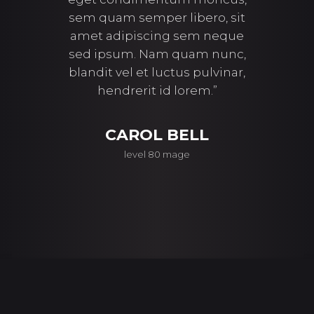
itur
sem quam semper libero, sit
tinc
s nisi.
amet adipiscing sem neque
sapien 
tellus
sed ipsum. Nam quam nunc,
faucibu
rhoncus,
blandit vel et luctus pulvinar,
Etiam si
ibero."
hendrerit id lorem.”
odio fau
IAMS
CAROL BELL
SU
level 80 mage